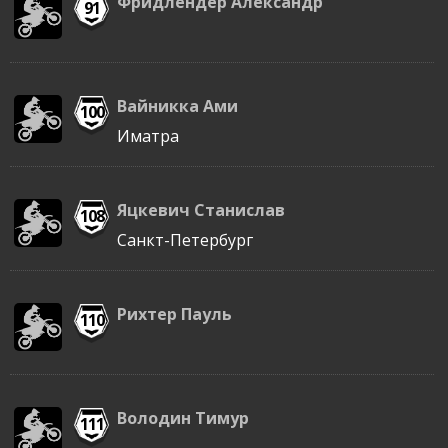
Фридлендер Александр
91
Вайникка Ами
100
Иматра
Яцкевич Станислав
108
Санкт-Петербург
Рихтер Пауль
110
Володин Тимур
111