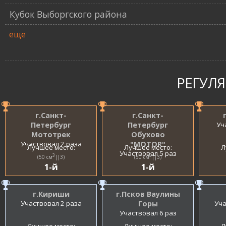
Кубок Выборгского района
еще
РЕГУЛ
г.Санкт-
г.Санкт-
Петербург
Петербург
Уч
Мототрек
Обухово
Участвовал 2 раза
"MOTOR"
Лучшее место:
Лучшее место:
Л
Участвовал 5 раз
3
3
(50 см
||3)
(50 см
||3)
1-й
1-й
г.Кириши
г.Псков Ваулины
Участвовал 2 раза
Горы
Уча
Участвовал 6 раз
Лучшее место:
Лучшее место:
Л