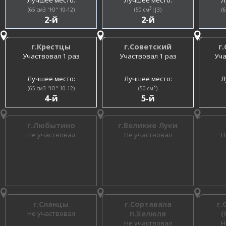
3
(65 см3 "Ю" 10-12)
(50 см
||3)
(
2-й
2-й
г.Крестцы
г.Советский
г
Участвовал 1 раз
Участвовал 1 раз
Уча
Лучшее место:
Лучшее место:
Л
3
(65 см3 "Ю" 10-12)
(50 см
)
4-й
5-й
г.Любытино
г.Великие Луки
Не участвовал
Не участвовал
Н
г.Сланцы
г.Сортавала
г.
Не участвовал
п.Хелюля
(
Не участвовал
Н