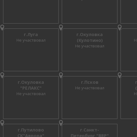
г.Луга
г.Окуловка
Не участвовал
(Кулотино)
Н
Не участвовал
г.Окуловка
г.Псков
"РЕЛАКС"
Не участвовал
Не участвовал
Н
г.Путилово
г.Санкт-
СК"Аврора"
Петербург "BRP"