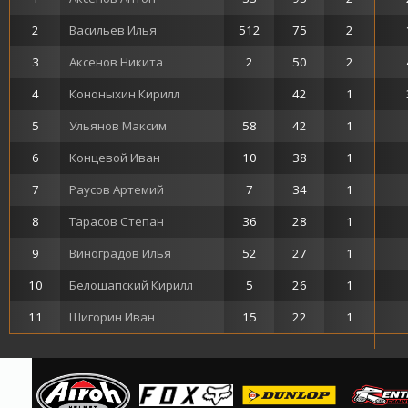
2
Васильев Илья
512
75
2
3
Аксенов Никита
2
50
2
4
Кононыхин Кирилл
42
1
5
Ульянов Максим
58
42
1
6
Концевой Иван
10
38
1
7
Раусов Артемий
7
34
1
8
Тарасов Степан
36
28
1
9
Виноградов Илья
52
27
1
10
Белошапский Кирилл
5
26
1
11
Шигорин Иван
15
22
1