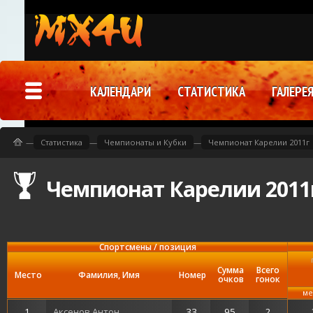
КАЛЕНДАРИ
СТАТИСТИКА
ГАЛЕРЕ
—
Статистика
—
Чемпионаты и Кубки
—
Чемпионат Карелии 2011г
Чемпионат Карелии 2011г
Спортсмены / позиция
Сумма
Всего
Место
Фамилия, Имя
Номер
очков
гонок
ме
1
Аксенов Антон
33
95
2