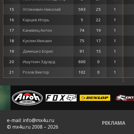
15
Устинович Николай
593
25
1
16
Карцев Игорь
5
22
1
17
Канивец Антон
74
19
1
18
Куклин Михаил
75
17
1
19
Демешко Борис
91
15
1
20
Ишуткин Эдуард
600
0
1
21
Розов Виктор
102
0
1
e-mail: info@mx4u.ru
РЕКЛАМА
© mx4u.ru 2008 – 2026