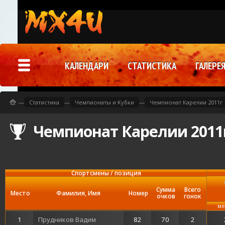
КАЛЕНДАРИ
СТАТИСТИКА
ГАЛЕРЕ
—
Статистика
—
Чемпионаты и Кубки
—
Чемпионат Карелии 2011г
Чемпионат Карелии 2011
Спортсмены / позиция
Сумма
Всего
Место
Фамилия, Имя
Номер
очков
гонок
ме
1
Прудников Вадим
82
70
2