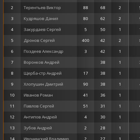
2
Терентьев Виктор
88
68
2
3
Кудряшов Данил
80
62
2
4
Закурдаев Сергей
5
50
1
5
Дронов Сергей
400
42
2
6
Поздеев Александр
3
42
1
7
Воронков Андрей
38
1
8
Щерба-стр Андрей
17
38
1
9
Хлопушин Дмитрий
90
38
1
10
Иванов Роман
41
36
1
11
Павлов Сергей
51
31
1
12
Антипов Андрей
4
30
1
13
Зубов Андрей
2
28
1
14
Ивонинский Владимир
2
27
1