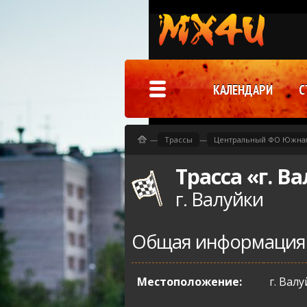
КАЛЕНДАРИ
С
—
Трассы
—
Центральный ФО Южная
Трасса «г. В
г. Валуйки
Общая информация
Местоположение:
г. Вал