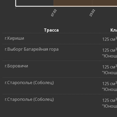
07.02
23.02
Трасса
Кл
г.Кириши
125 см
г.Выборг Батарейная гора
125 см
"Юнош
г.Боровичи
125 см
"Юнош
г.Старополье (Соболец)
125 см
"Юнош
г.Старополье (Соболец)
125 см
"Юнош